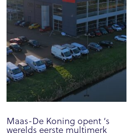
Maas-De Koning opent ‘s
werelds eerste multimerk